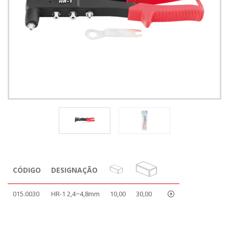
CÓDIGO
DESIGNAÇÃO
015.0030
HR-1 2,4~4,8mm
10,00
30,00