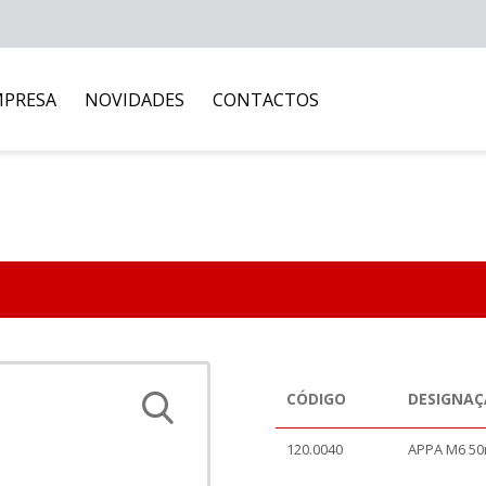
MPRESA
NOVIDADES
CONTACTOS
CÓDIGO
DESIGNA
120.0040
APPA M6 50