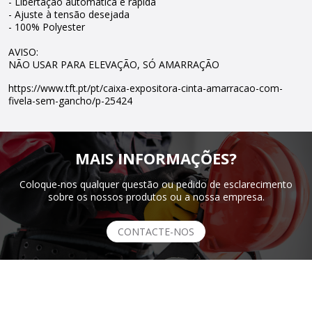
- Libertação automática e rápida
- Ajuste à tensão desejada
- 100% Polyester
AVISO:
NÃO USAR PARA ELEVAÇÃO, SÓ AMARRAÇÃO
https://www.tft.pt/pt/caixa-expositora-cinta-amarracao-com-
fivela-sem-gancho/p-25424
MAIS INFORMAÇÕES?
Coloque-nos qualquer questão ou pedido de esclarecimento
sobre os nossos produtos ou a nossa empresa.
CONTACTE-NOS