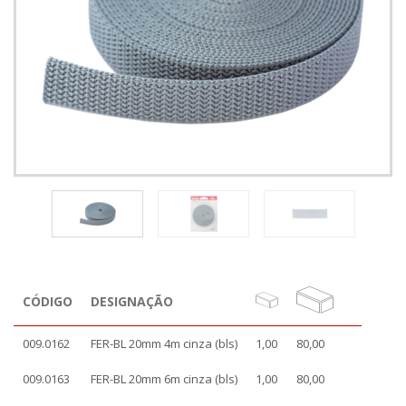
CÓDIGO
DESIGNAÇÃO
009.0162
FER-BL 20mm 4m cinza (bls)
1,00
80,00
009.0163
FER-BL 20mm 6m cinza (bls)
1,00
80,00