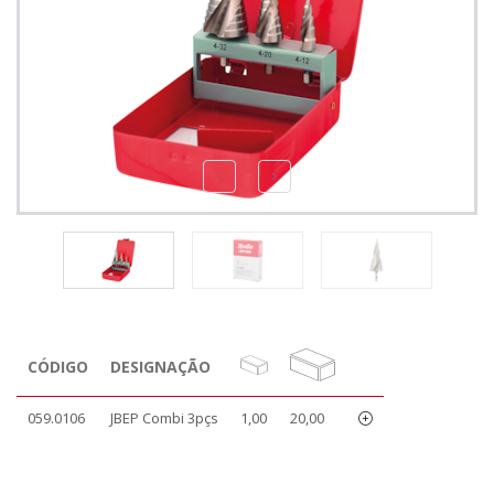
CÓDIGO
DESIGNAÇÃO
059.0106
JBEP Combi 3pçs
1,00
20,00