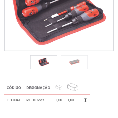
CÓDIGO
DESIGNAÇÃO
101.0041
MC-10 6pçs
1,00
1,00