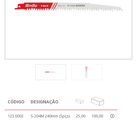
CÓDIGO
DESIGNAÇÃO
123.0002
S-204M 240mm (5pçs)
25,00
100,00