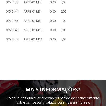
015.0143
ARPB-01 M5
0,00
0,00
015.0144
ARPB-01 M6
0,00
0,00
015.0145
ARPB-01 M8
0,00
0,00
015.0146
ARPB-01 M10
0,00
0,00
015.0147
ARPB-01 M12
0,00
0,00
MAIS INFORMAÇÕES?
Coloque-nos qualquer questão ou pedido de esclarecimento
sobre os nossos produtos ou a nossa empresa.