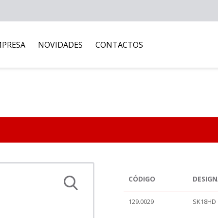
MPRESA
NOVIDADES
CONTACTOS
CÓDIGO
DESIG
129.0029
SK18HD