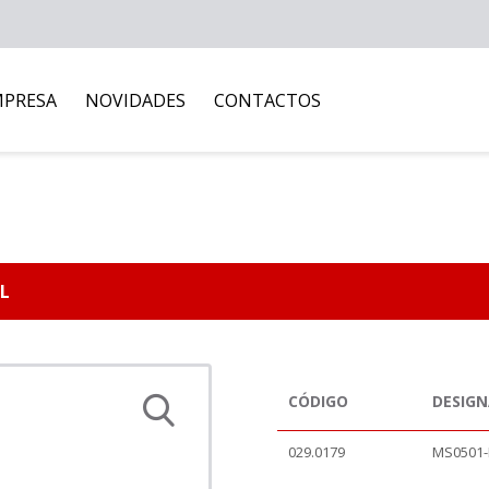
MPRESA
NOVIDADES
CONTACTOS
BL
CÓDIGO
DESIG
029.0179
MS0501-