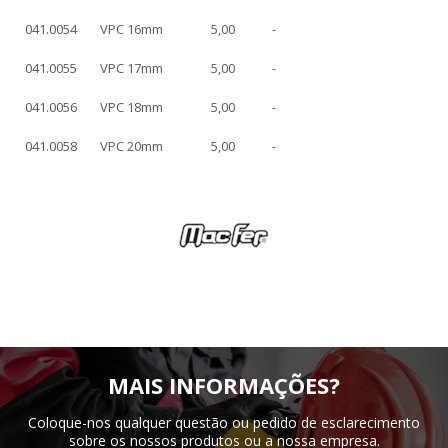
041.0054
VPC 16mm
5,00
-
041.0055
VPC 17mm
5,00
-
041.0056
VPC 18mm
5,00
-
041.0058
VPC 20mm
5,00
-
MAIS INFORMAÇÕES?
Coloque-nos qualquer questão ou pedido de esclarecimento
sobre os nossos produtos ou a nossa empresa.