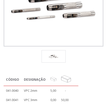
CÓDIGO
DESIGNAÇÃO
041.0040
VPC 2mm
5,00
-
041.0041
VPC 3mm
0,00
50,00