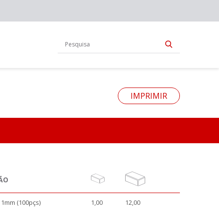
IMPRIMIR
ÃO
1mm (100pçs)
1,00
12,00