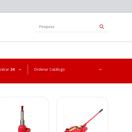
strar
24
Ordenar
Catálogo