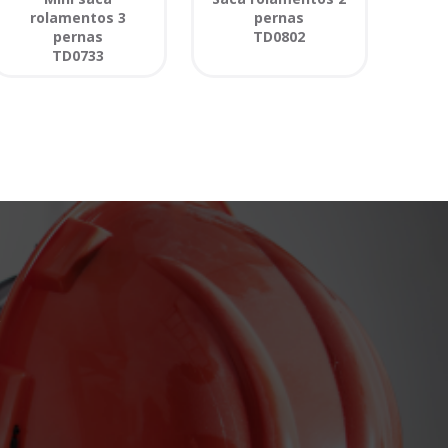
rolamentos 3
pernas
pernas
TD0802
TD0733
o