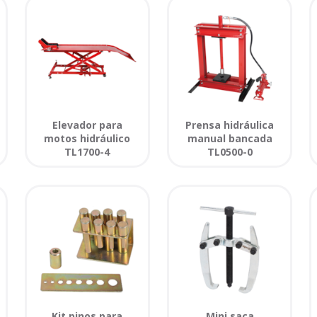
Elevador para
Prensa hidráulica
motos hidráulico
manual bancada
TL1700-4
TL0500-0
Kit pinos para
Mini saca