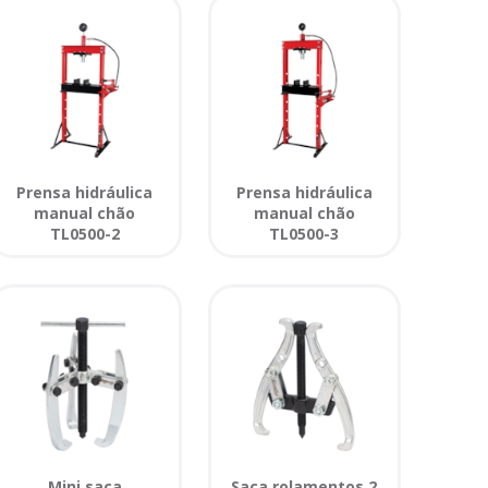
Prensa hidráulica
Prensa hidráulica
manual chão
manual chão
TL0500-2
TL0500-3
Mini saca
Saca rolamentos 2