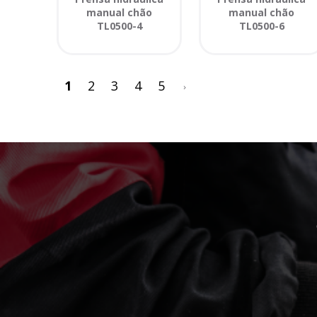
manual chão
manual chão
TL0500-4
TL0500-6
>
1
2
3
4
5