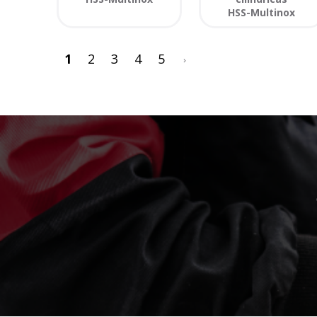
HSS-Multinox
>
1
2
3
4
5