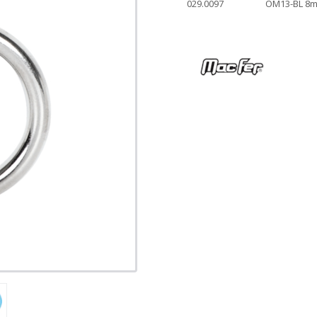
029.0097
OM13-BL 8m