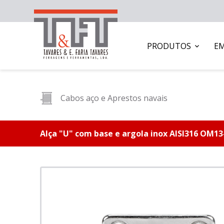
PRODUTOS
E
Cabos aço e Aprestos navais
Alça "U" com base e argola inox AISI316 OM13