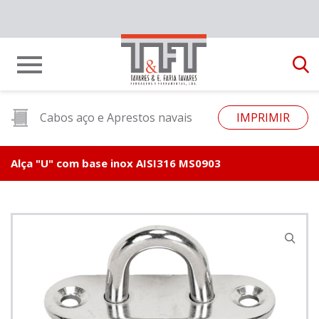
Cabos aço e Aprestos navais
IMPRIMIR
Alça "U" com base inox AISI316 MS0903