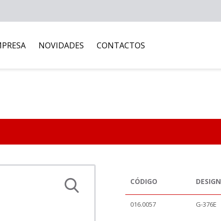
MPRESA
NOVIDADES
CONTACTOS
CÓDIGO
DESIG
016.0057
G-376E