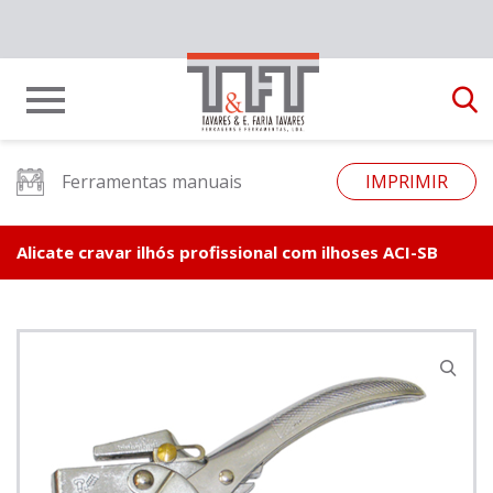
Ferramentas manuais
IMPRIMIR
Alicate cravar ilhós profissional com ilhoses ACI-SB