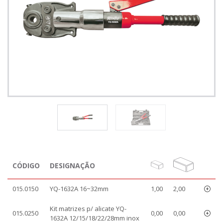
CÓDIGO
DESIGNAÇÃO
015.0150
YQ-1632A 16~32mm
1,00
2,00
Kit matrizes p/ alicate YQ-
015.0250
0,00
0,00
1632A 12/15/18/22/28mm inox