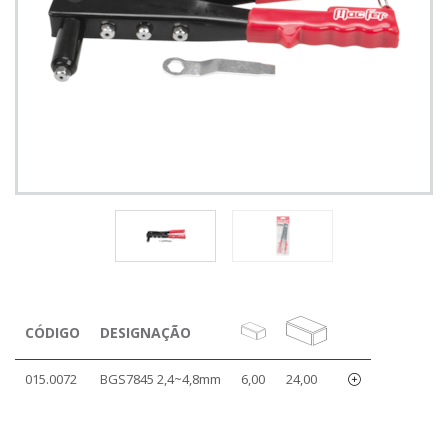
CÓDIGO
DESIGNAÇÃO
015.0072
BGS7845 2,4~4,8mm
6,00
24,00