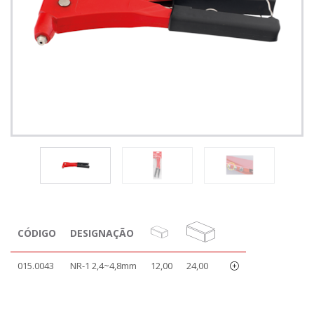
CÓDIGO
DESIGNAÇÃO
015.0043
NR-1 2,4~4,8mm
12,00
24,00