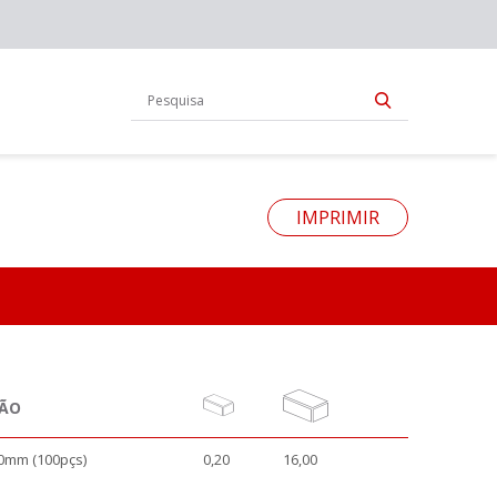
IMPRIMIR
ÇÃO
0mm (100pçs)
0,20
16,00