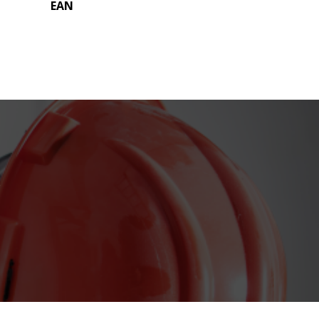
EAN
o