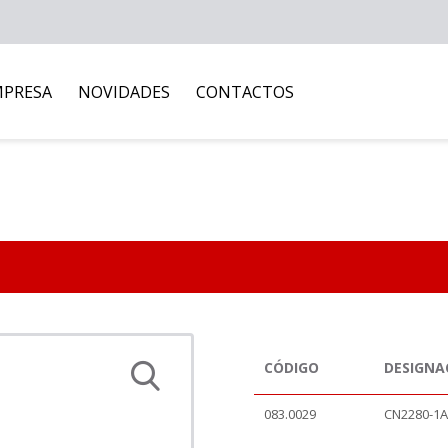
MPRESA
NOVIDADES
CONTACTOS
CÓDIGO
DESIGNA
083.0029
CN2280-1