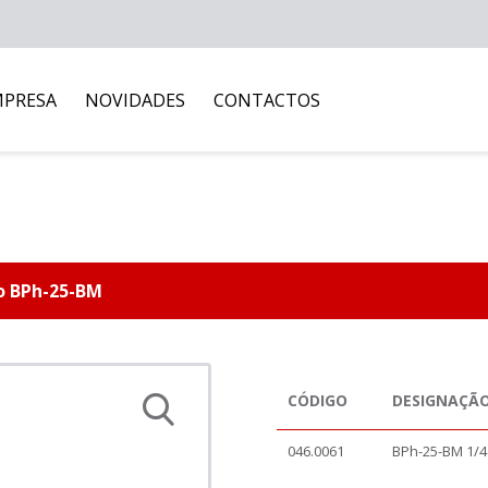
MPRESA
NOVIDADES
CONTACTOS
o BPh-25-BM
CÓDIGO
DESIGNAÇÃ
046.0061
BPh-25-BM 1/4