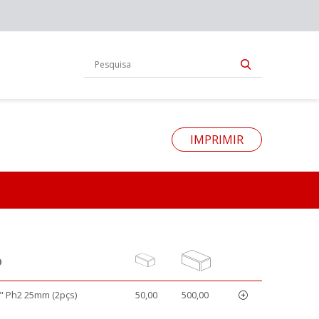
IMPRIMIR
O
" Ph2 25mm (2pçs)
50,00
500,00