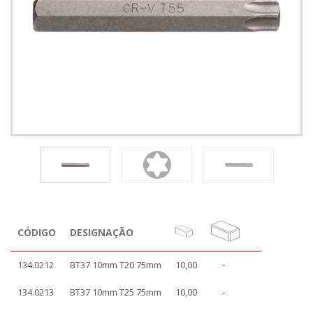
CÓDIGO
DESIGNAÇÃO
134.0212
BT37 10mm T20 75mm
10,00
-
134.0213
BT37 10mm T25 75mm
10,00
-