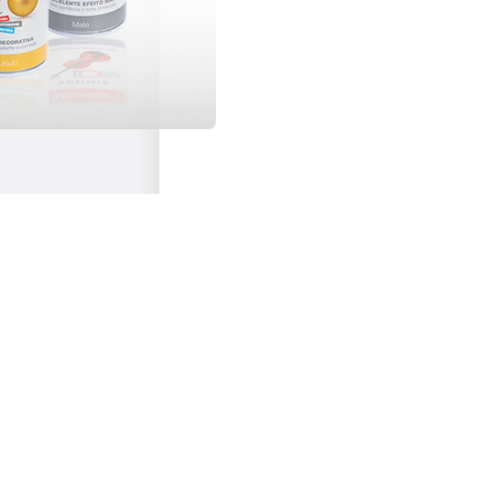
MAIS INFORMAÇÕES?
Coloque-nos qualquer questão ou pedido de esclareciment