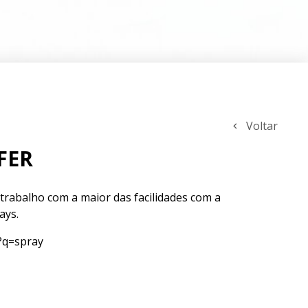
Voltar
FER
r trabalho com a maior das facilidades com a
ays.
s?q=spray