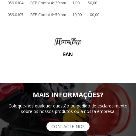
059.0104
BEP Combi 4~39mm
1,00
50,00
059.0105
BEP Combi 6~50mm
10,00
100,00
EAN
MAIS INFORMAÇÕES?
Coloque-nos qualquer questão ou pedido de esclarecimento
sobre os nossos produtos ou a nossa empresa.
CONTACTE-NOS