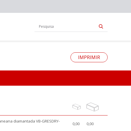
IMPRIMIR
raneana diamantada VB-GRESDRY-
0,00
0,00