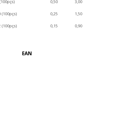
(100pçs)
0,50
3,00
 (100pçs)
0,25
1,50
 (100pçs)
0,15
0,90
EAN