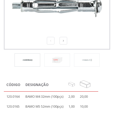
CÓDIGO
DESIGNAÇÃO
120.0164
BAMO M4 32mm (100pçs)
2,00
20,00
120.0165
BAMO M5 52mm (100pçs)
1,00
10,00