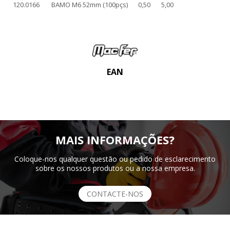
120.0166
BAMO M6 52mm (100pçs)
0,50
5,00
EAN
MAIS INFORMAÇÕES?
Coloque-nos qualquer questão ou pedido de esclarecimento
sobre os nossos produtos ou a nossa empresa.
CONTACTE-NOS