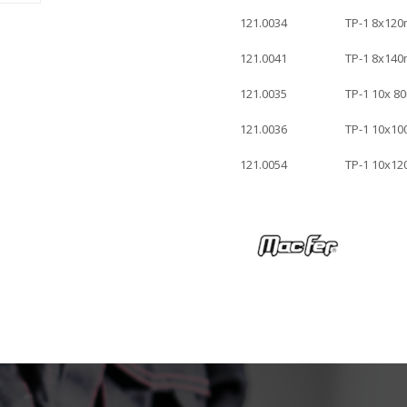
121.0034
TP-1 8x120
121.0041
TP-1 8x140
121.0035
TP-1 10x 8
121.0036
TP-1 10x10
121.0054
TP-1 10x12