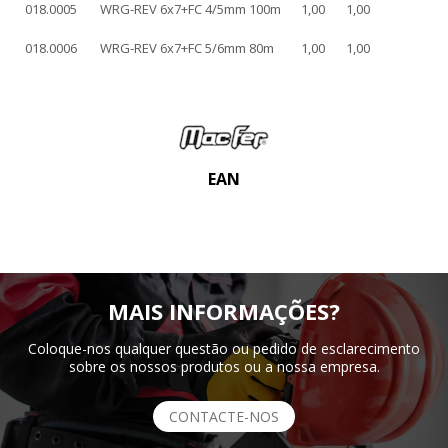
018.0005
WRG-REV 6x7+FC 4/5mm 100m
1,00
1,00
018.0006
WRG-REV 6x7+FC 5/6mm 80m
1,00
1,00
EAN
MAIS INFORMAÇÕES?
Coloque-nos qualquer questão ou pedido de esclarecimento
sobre os nossos produtos ou a nossa empresa.
CONTACTE-NOS