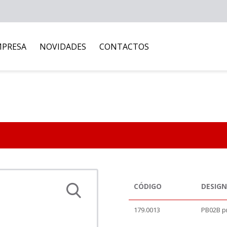
MPRESA
NOVIDADES
CONTACTOS
CÓDIGO
DESIG
179.0013
PB02B p