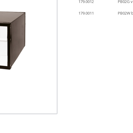
179.0012
PB02G v
179.0011
PB02W 