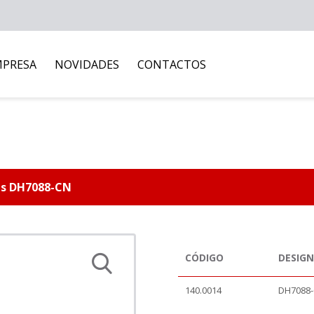
MPRESA
NOVIDADES
CONTACTOS
es DH7088-CN
CÓDIGO
DESIG
140.0014
DH7088