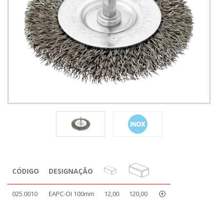
CÓDIGO
DESIGNAÇÃO
025.0010
EAPC-OI 100mm
12,00
120,00