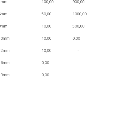
5mm
100,00
900,00
6mm
50,00
1000,00
8mm
10,00
500,00
10mm
10,00
0,00
12mm
10,00
-
16mm
0,00
-
19mm
0,00
-