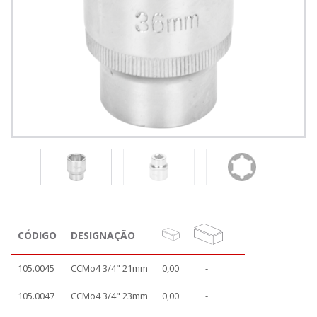
CÓDIGO
DESIGNAÇÃO
105.0045
CCMo4 3/4" 21mm
0,00
-
105.0047
CCMo4 3/4" 23mm
0,00
-