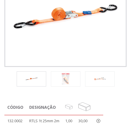
CÓDIGO
DESIGNAÇÃO
132.0002
RTLS 1t 25mm 2m
1,00
30,00