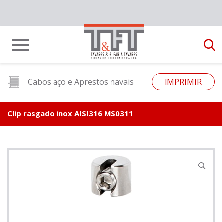
Cabos aço e Aprestos navais
IMPRIMIR
Clip rasgado inox AISI316 MS0311