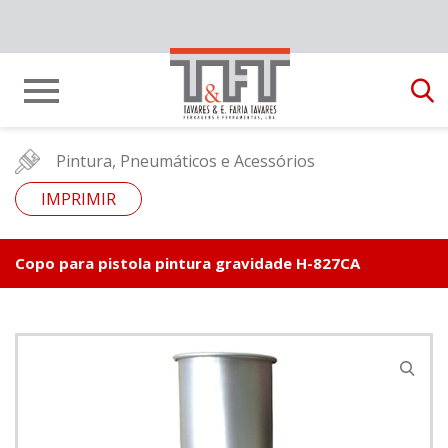
Pintura, Pneumáticos e Acessórios
IMPRIMIR
Copo para pistola pintura gravidade H-827CA