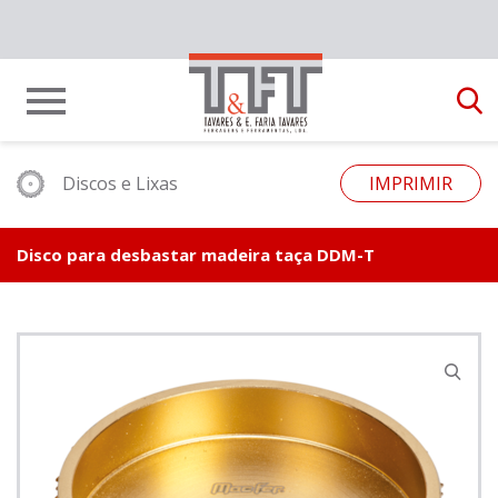
Discos e Lixas
IMPRIMIR
Disco para desbastar madeira taça DDM-T