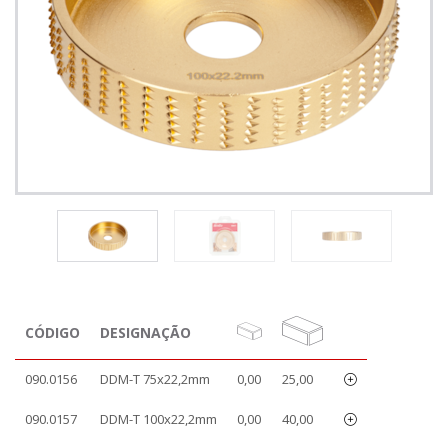
CÓDIGO
DESIGNAÇÃO
090.0156
DDM-T 75x22,2mm
0,00
25,00
090.0157
DDM-T 100x22,2mm
0,00
40,00