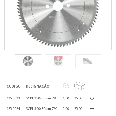
CÓDIGO
DESIGNAÇÃO
125.0023
SCPL 250x30mm Z80
1,00
25,00
125.0024
SCPL 300x30mm Z96
0,00
25,00