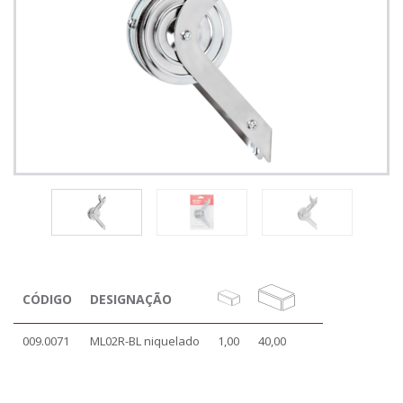
CÓDIGO
DESIGNAÇÃO
009.0071
ML02R-BL niquelado
1,00
40,00