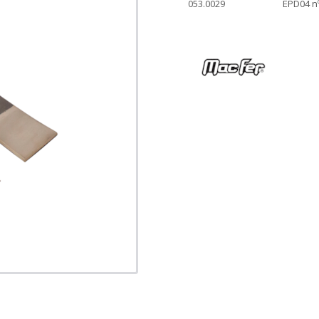
053.0029
EPD04 n