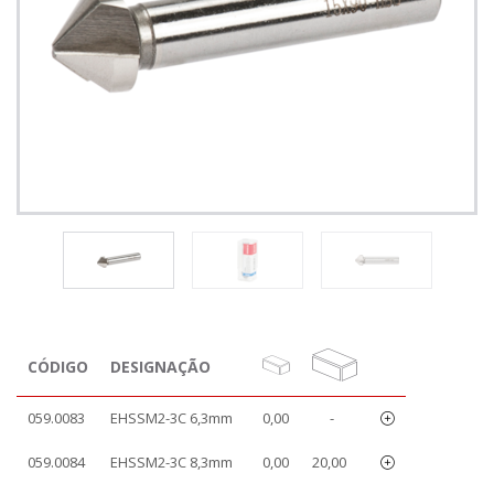
CÓDIGO
DESIGNAÇÃO
059.0083
EHSSM2-3C 6,3mm
0,00
-
059.0084
EHSSM2-3C 8,3mm
0,00
20,00