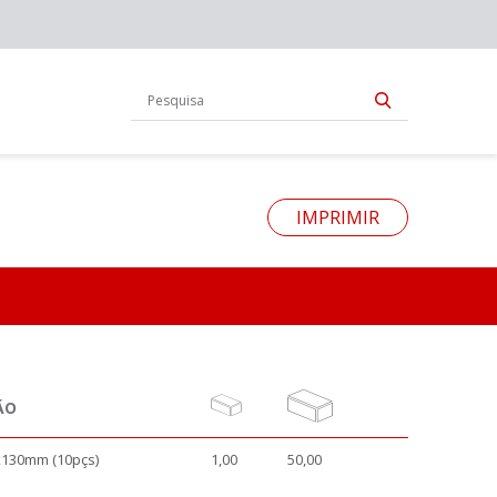
IMPRIMIR
ÃO
x130mm (10pçs)
1,00
50,00