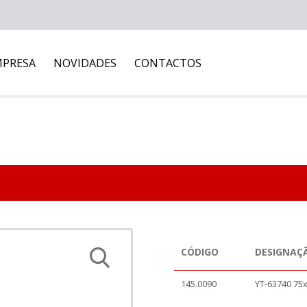
MPRESA
NOVIDADES
CONTACTOS
CÓDIGO
DESIGNAÇ
145.0090
YT-63740 75