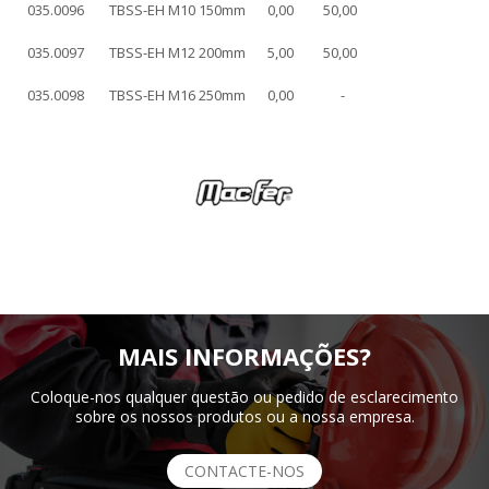
035.0096
TBSS-EH M10 150mm
0,00
50,00
035.0097
TBSS-EH M12 200mm
5,00
50,00
035.0098
TBSS-EH M16 250mm
0,00
-
MAIS INFORMAÇÕES?
Coloque-nos qualquer questão ou pedido de esclarecimento
sobre os nossos produtos ou a nossa empresa.
CONTACTE-NOS