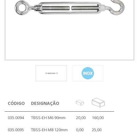
CÓDIGO
DESIGNAÇÃO
035.0094
TBSS-EH M6 90mm
20,00
160,00
035.0095
TBSS-EH M8 120mm
0,00
25,00