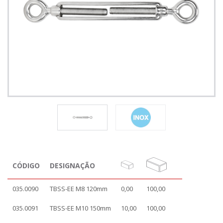
CÓDIGO
DESIGNAÇÃO
035.0090
TBSS-EE M8 120mm
0,00
100,00
035.0091
TBSS-EE M10 150mm
10,00
100,00