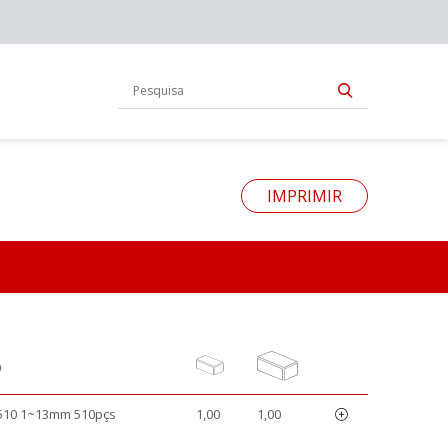
IMPRIMIR
O
510 1~13mm 510pçs
1,00
1,00