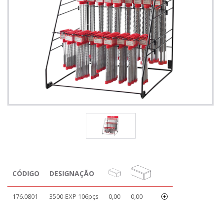
CÓDIGO
DESIGNAÇÃO
176.0801
3500-EXP 106pçs
0,00
0,00